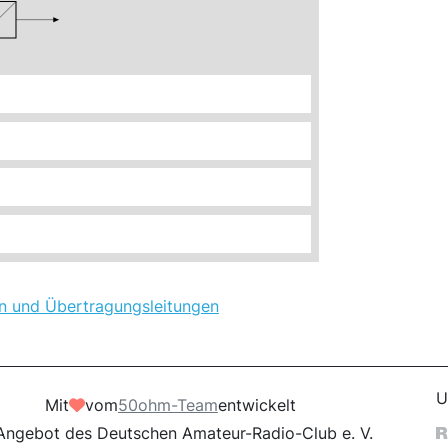
n und Übertragungsleitungen
U
Mit
vom
50ohm-Team
entwickelt
Angebot des Deutschen Amateur-Radio-Club e. V.