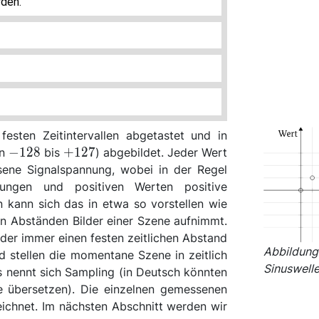
den.
festen Zeitintervallen abgetastet und in
\num{-128}
\num{+127}
−
128
+
127
on
bis
) abgebildet. Jeder Wert
sene Signalspannung, wobei in der Regel
ungen und positiven Werten positive
kann sich das in etwa so vorstellen wie
sten Abständen Bilder einer Szene aufnimmt.
er immer einen festen zeitlichen Abstand
Abbildung 
 stellen die momentane Szene in zeitlich
Sinuswell
s nennt sich Sampling (in Deutsch könnten
übersetzen). Die einzelnen gemessenen
ichnet. Im nächsten Abschnitt werden wir