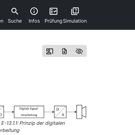
search
fact_check
info
quiz
en
Suche
Infos
Prüfung
Simulation
E-13.1.1: Prinzip der digitalen
arbeitung