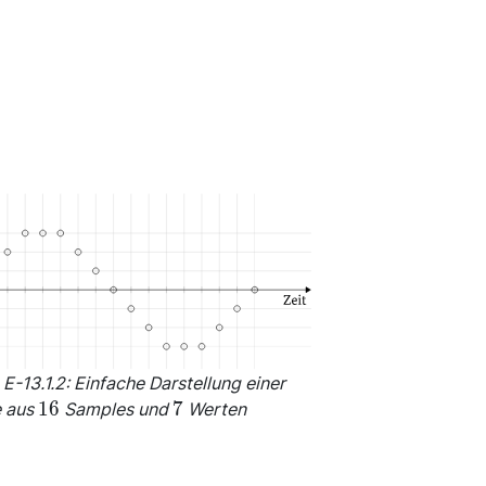
E-13.1.2: Einfache Darstellung einer
\num{16}
\num{7}
16
7
e aus
Samples und
Werten