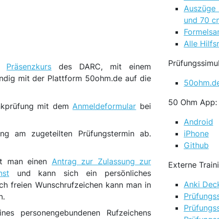
Auszüge 
und 70 c
Formels
Alle Hilf
Prüfungssimul
en
Präsenzkurs
des DARC, mit einem
ändig mit der Plattform 50ohm.de auf die
50ohm.de
50 Ohm App:
nkprüfung mit dem
Anmeldeformular
bei
Android
iPhone
ng am zugeteilten Prüfungstermin ab.
Github
llt man einen
Antrag zur Zulassung zur
Externe Trai
nst
und kann sich ein persönliches
Anki Deck
ch freien Wunschrufzeichen kann man in
Prüfungs
n.
Prüfungs
eines personengebundenen Rufzeichens