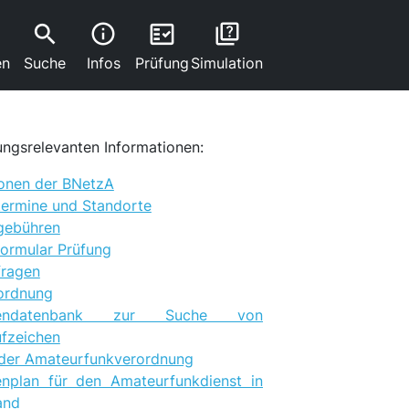
search
fact_check
info
quiz
en
Suche
Infos
Prüfung
Simulation
ungsrelevanten Informationen:
ionen der BNetzA
termine und Standorte
gebühren
ormular Prüfung
fragen
ordnung
chendatenbank zur Suche von
fzeichen
 der Amateurfunkverordnung
enplan für den Amateurfunkdienst in
and