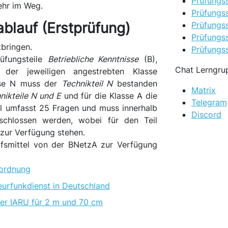
Prüfungs
ehr im Weg.
Prüfungss
blauf (Erstprüfung)
Prüfungss
Prüfungss
tbringen.
Prüfungss
üfungsteile
Betriebliche Kenntnisse
(B),
Chat Lerngru
der jeweiligen angestrebten Klasse
sse N muss der
Technikteil N
bestanden
Matrix
nikteile N und E
und für die Klasse A die
Telegram
il umfasst 25 Fragen und muss innerhalb
Discord
chlossen werden, wobei für den Teil
 zur Verfügung stehen.
lfsmittel von der BNetzA zur Verfügung
rordnung
eurfunkdienst in Deutschland
er IARU für 2 m und 70 cm