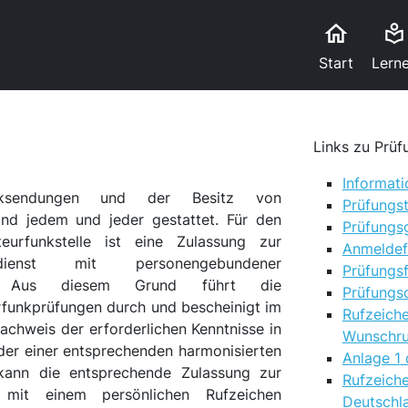
home
local_library
Start
Lern
Links zu Prüf
Informat
ksendungen und der Besitz von
Prüfungs
and jedem und jeder gestattet. Für den
Prüfungs
eurfunkstelle ist eine Zulassung zur
Anmeldef
ienst mit personengebundener
Prüfungs
lich. Aus diesem Grund führt die
Prüfungs
unkprüfungen durch und bescheinigt im
Rufzei
achweis der erforderlichen Kenntnisse in
Wunschru
er einer entsprechenden harmonisierten
Anlage 1
 kann die entsprechende Zulassung zur
Rufzeich
 mit einem persönlichen Rufzeichen
Deutschl