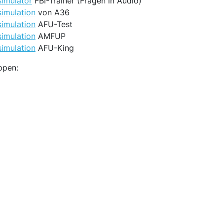
simulator
FBI-Trainer (Fragen in Audio)
imulation
von A36
imulation
AFU-Test
imulation
AMFUP
imulation
AFU-King
ppen: