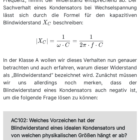
Frequenz, nimmt der Widerstand entsprechend ab. Der
Sachverhalt eines Kondensators bei Wechselspannung
lässt sich durch die Formel für den kapazitiven
X_C
Blindwiderstand
beschreiben:
X
C
|X_C| =
1
1
∣
∣
=
=
X
\frac{1}
C
⋅
2
⋅
⋅
ω
C
π
f
C
{\omega\cdot
C} = \frac{1}
In der Klasse A wollen wir dieses Verhalten nun genauer
{2\pi\cdot f
betrachten und auch erfahren, warum dieser Widerstand
\cdot C}
als „Blindwiderstand“ bezeichnet wird. Zunächst müssen
wir uns allerdings noch merken, dass der
Blindwiderstand eines Kondensators auch negativ ist,
um die folgende Frage lösen zu können:
AC102: Welches Vorzeichen hat der
Blindwiderstand eines idealen Kondensators und
von welchen physikalischen Größen hängt er ab?