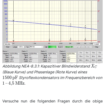
X_C
Abbildung NEA-8.3.1: Kapazitiver Blindwiderstand
X
C
\qty{15
(Blaue Kurve) und Phasenlage (Rote Kurve) eines
{\pico\f
1500
p
F
Styroflexkondensators im Frequenzbereich von
\qtyrange{1}
1
–
4,5
M
Hz
.
{4,5}
{\mega\hertz}
Versuche nun die folgenden Fragen durch die obige