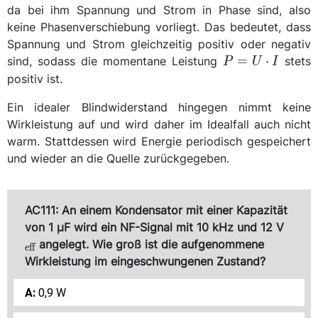
da bei ihm Spannung und Strom in Phase sind, also
keine Phasenverschiebung vorliegt. Das bedeutet, dass
Spannung und Strom gleichzeitig positiv oder negativ
P =
=
⋅
sind, sodass die momentane Leistung
stets
P
U
I
U
positiv ist.
\cdot
Ein idealer Blindwiderstand hingegen nimmt keine
I
Wirkleistung auf und wird daher im Idealfall auch nicht
warm. Stattdessen wird Energie periodisch gespeichert
und wieder an die Quelle zurückgegeben.
AC111: An einem Kondensator mit einer Kapazität
_{\te
von 1 μF wird ein NF-Signal mit 10 kHz und 12 V
angelegt. Wie groß ist die aufgenommene
eff
Wirkleistung im eingeschwungenen Zustand?
0,9 W