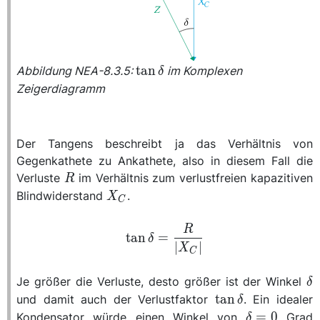
\tan\delta
t
a
n
Abbildung NEA-8.3.5:
im Komplexen
δ
Zeigerdiagramm
Der Tangens beschreibt ja das Verhältnis von
Gegenkathete zu Ankathete, also in diesem Fall die
R
Verluste
im Verhältnis zum verlustfreien kapazitiven
R
X_C
Blindwiderstand
.
X
C
\tan\delta
R
t
a
n
=
δ
=
∣
∣
X
C
\frac{R}
{|X_C|}
\d
Je größer die Verluste, desto größer ist der Winkel
δ
\tan\delta
t
a
n
und damit auch der Verlustfaktor
. Ein idealer
δ
\delta
=
0
Kondensator würde einen Winkel von
Grad
δ