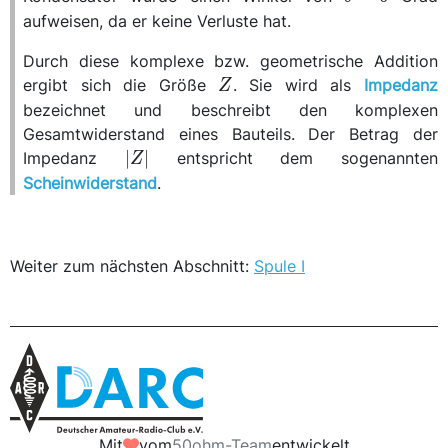
= 0
aufweisen, da er keine Verluste hat.
Durch diese komplexe bzw. geometrische Addition
Z
ergibt sich die Größe
. Sie wird als
Impedanz
Z
bezeichnet und beschreibt den komplexen
Gesamtwiderstand eines Bauteils. Der Betrag der
|Z|
∣
∣
Impedanz
entspricht dem sogenannten
Z
Scheinwiderstand
.
Weiter zum nächsten Abschnitt:
Spule I
Mit
vom
50ohm-Team
entwickelt