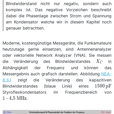
\frac{1
Blindwiderstand nicht nur negativ, sondern auch
\cdot j}
komplex ist. Das negative Vorzeichen beschreibt
{j\omega
dabei die Phasenlage zwischen Strom und Spannung
C \cdot
am Kondensator welche wir in diesem Kapitel noch
j}
genauer betrachten.
=\frac{-
j}
{\omega
Moderne, kostengünstige Messgeräte, die Funkamateure
C}
heutzutage gerne einsetzen, sind Antennenanalyzer
oder vektorielle Network Analyzer (VNA). Sie messen
X_C
die Veränderung des Blindwiderstandes
in
X
C
Abhängigkeit der Frequenz und können das
Messergebnis auch grafisch darstellen. Abbildung
NEA-
8.3.1
zeigt die Veränderung des kapazitiven
\qty{15
1500
p
F
Blindwiderstandes (blaue Linie) eines
{\pico\f
\
Styroflexkondensators im Frequenzbereich von
{
1
–
4,5
M
Hz
.
{