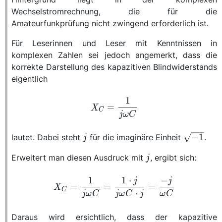
Wechselstromrechnung, die für die
Amateurfunkprüfung nicht zwingend erforderlich ist.
Für Leserinnen und Leser mit Kenntnissen in
komplexen Zahlen sei jedoch angemerkt, dass die
korrekte Darstellung des kapazitiven Blindwiderstands
eigentlich
X_C =
1
=
X
\frac{1}
C
jω
C
{j\omega
C}
j
\sqrt{-1}
−
1
lautet. Dabei steht
für die imaginäre Einheit
.
j
j
Erweitert man diesen Ausdruck mit
, ergibt sich:
j
X_C =
1
1
⋅
−
j
j
=
=
=
X
\frac{1}
C
⋅
jω
C
jω
C
j
ω
C
{j\omega
C} =
Daraus wird ersichtlich, dass der kapazitive