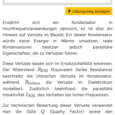
Lösungsweg anzeigen
Erwärmt sich ein Kondensator in
Hochfrequenzanwendungen dennoch, so ist dies ein
Hinweis auf Verluste im Bauteil. Ein idealer Kondensator
würde keine Energie in Wärme umsetzen, reale
Kondensatoren besitzen jedoch parasitäre
Eigenschaften, die zu Verlusten führen.
Diese Verluste lassen sich im Ersatzschaltbild erkennen:
R_\text{ESR}
Der Widerstand
(Equivalent Series Resistance)
R
ESR
beschreibt die ohmschen Verluste im Kondensator,
R_\text{Isolator}
während
die Verluste im Dielektrikum
R
Isolator
modelliert. Zusätzlich beeinflusst die parasitäre
L_\text{ESL}
Induktivität
das Verhalten bei hohen Frequenzen.
L
ESL
Zur technischen Bewertung dieser Verluste verwendet
Q
man die Güte
(Quality Factor) sowie den
Q