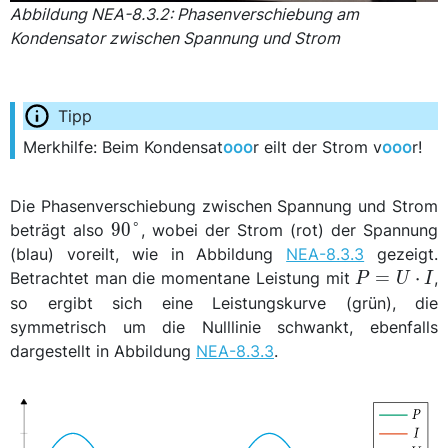
Abbildung NEA-8.3.2: Phasenverschiebung am
Kondensator zwischen Spannung und Strom
Merkhilfe: Beim Kondensat
ooo
r eilt der Strom v
ooo
r!
Die Phasenverschiebung zwischen Spannung und Strom
\qty{90}
90
°
beträgt also
, wobei der Strom (rot) der Spannung
{\degree}
(blau) voreilt, wie in Abbildung
NEA-8.3.3
gezeigt.
P =
=
⋅
Betrachtet man die momentane Leistung mit
,
P
U
I
U
so ergibt sich eine Leistungskurve (grün), die
\cdot
symmetrisch um die Nulllinie schwankt, ebenfalls
I
dargestellt in Abbildung
NEA-8.3.3
.