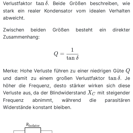
\tan\delta
t
a
n
Verlustfaktor
. Beide Größen beschreiben, wie
δ
stark ein realer Kondensator vom idealen Verhalten
abweicht.
Zwischen beiden Größen besteht ein direkter
Zusammenhang:
Q =
1
=
Q
\frac{1}
t
a
n
δ
{\tan\delta}
Q
Merke: Hohe Verluste führen zu einer niedrigen Güte
Q
\tan\delt
t
a
n
und damit zu einem großen Verlustfaktor
. Je
δ
höher die Frequenz, desto stärker wirken sich diese
X_C
Verluste aus, da der Blindwiderstand
mit steigender
X
C
Frequenz abnimmt, während die parasitären
Widerstände konstant bleiben.