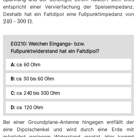
entspricht einer Vervierfachung der Speiseimpedanz.
\
Deshalb hat ein Faltdipol eine Fußpunktimpedanz von
240
–
300
Ω
.
EG210: Welchen Eingangs- bzw.
Fußpunktwiderstand hat ein Faltdipol?
ca. 60 Ohm
ca. 30 bis 60 Ohm
ca. 240 bis 300 Ohm
ca. 120 Ohm
Bei einer Groundplane-Antenne hingegen entfällt der
eine Dipolschenkel und wird durch eine Erde mit
möglichst geringem Widerstand ersetzt. Hier kommt