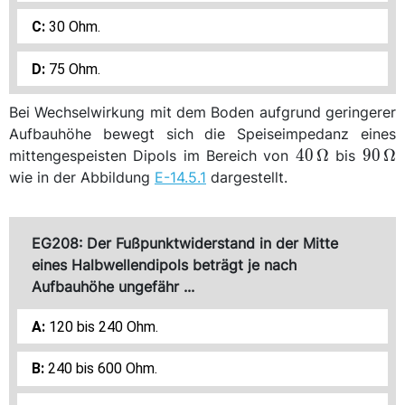
30 Ohm.
75 Ohm.
Bei Wechselwirkung mit dem Boden aufgrund geringerer
Aufbauhöhe bewegt sich die Speiseimpedanz eines
\qty{40}
\qty
40
Ω
90
Ω
mittengespeisten Dipols im Bereich von
bis
{\ohm}
{\oh
wie in der Abbildung
E-14.5.1
dargestellt.
EG208: Der Fußpunktwiderstand in der Mitte
eines Halbwellendipols beträgt je nach
Aufbauhöhe ungefähr ...
120 bis 240 Ohm.
240 bis 600 Ohm.