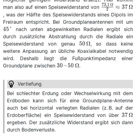
73,1
Ω
\frac{\qty{7
≈
37
Ω
man also auf einen Speisewiderstand von
2
{\ohm}}{2}
, was der Hälfte des Speisewiderstands eines Dipols im
\approx
\
Freiraum entspricht. Bei Groundplaneantennen mit um
\qty{37}
{
45
°
nach unten abgewinkelten Radialen ergibt sich
{\ohm}
durch zusätzliche Abstrahlung durch die Radiale ein
\qty{50}
50
Ω
Speisewiderstand von genau
, so dass keine
{\ohm}
weitere Anpassung an übliche Koaxialkabel notwendig
wird. Deshalb liegt die Fußpunktimpedanz einer
\qtyrange{30}
30
–
50
Ω
Groundplane zwischen
.
{50}{\ohm}
Bei schlechter Erdung oder Wechselwirkung mit dem
Erdboden kann sich für eine Groundplane-Antenne
auch bei horizontal verlegten Radialen (z. B. auf der
\qty
37
Ω
Erdoberfläche) ein Speisewiderstand von über
{\oh
ergeben. Der zusätzliche Widerstand ergibt sich dann
durch Bodenverluste.