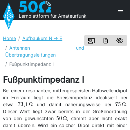
Lernplattform für Amateurfunk
Home
Aufbaukurs N -> E
Antennen und
Übertragungsleitungen
Fußpunktimpedanz I
Fußpunktimpedanz I
Bei einem resonanten, mittengespeisten Halbwellendipol
im Freiraum liegt die Speiseimpedanz idealisiert bei
\qty{73,1}
\qty{
73,1
Ω
75
Ω
etwa
und damit näherungsweise bei
.
{\ohm}
{\oh
Dieser Wert liegt zwar bereits in der Größenordnung
\qty{50}
50
Ω
von den gewünschten
, stimmt aber nicht exakt
{\ohm}
\
damit überein. Wird ein solcher Dipol direkt mit einer