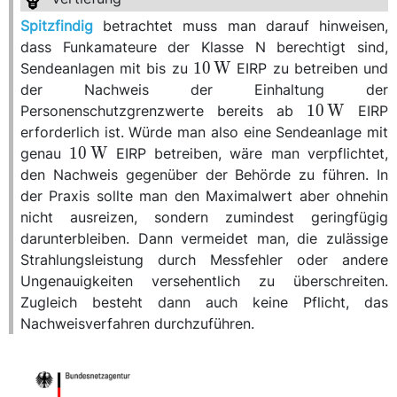
Spitzfindig
betrachtet muss man darauf hinweisen,
dass Funkamateure der Klasse N berechtigt sind,
\qty{10}
10
W
Sendeanlagen mit bis zu
EIRP zu betreiben und
{\watt}
der Nachweis der Einhaltung der
\qty{10}
10
W
Personenschutzgrenzwerte bereits ab
EIRP
{\watt}
erforderlich ist. Würde man also eine Sendeanlage mit
\qty{10}
10
W
genau
EIRP betreiben, wäre man verpflichtet,
{\watt}
den Nachweis gegenüber der Behörde zu führen. In
der Praxis sollte man den Maximalwert aber ohnehin
nicht ausreizen, sondern zumindest geringfügig
darunterbleiben. Dann vermeidet man, die zulässige
Strahlungsleistung durch Messfehler oder andere
Ungenauigkeiten versehentlich zu überschreiten.
Zugleich besteht dann auch keine Pflicht, das
Nachweisverfahren durchzuführen.