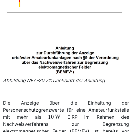
Abbildung NEA-20.7.1: Deckblatt der Anleitung
Die Anzeige über die Einhaltung der
Personenschutzgrenzwerte für eine Amateurfunkstelle
\qty{10}
10
W
mit mehr als
EIRP im Rahmen des
{\watt}
Nachweisverfahrens zur Begrenzung
elektromagnetischer Felder (BEMFV) ist bereits vor