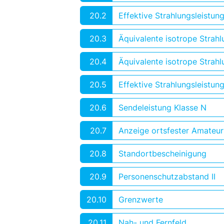
20.2
Effektive Strahlungsleistun
20.3
Äquivalente isotrope Strahl
20.4
Äquivalente isotrope Strahlu
20.5
Effektive Strahlungsleistung
20.6
Sendeleistung Klasse N
20.7
Anzeige ortsfester Amateu
20.8
Standortbescheinigung
20.9
Personenschutzabstand II
20.10
Grenzwerte
20.11
Nah- und Fernfeld