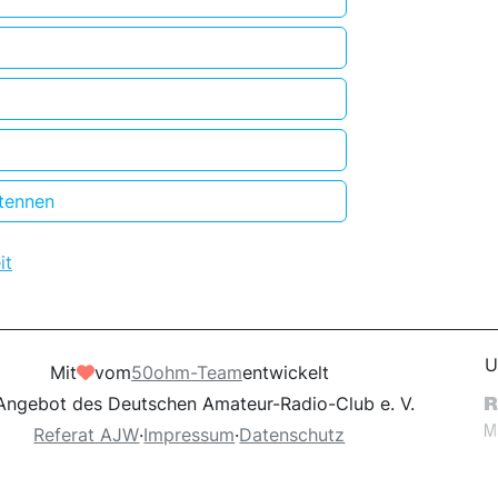
ntennen
it
U
Mit
vom
50ohm-Team
entwickelt
Angebot des Deutschen Amateur-Radio-Club e. V.
Referat AJW
·
Impressum
·
Datenschutz