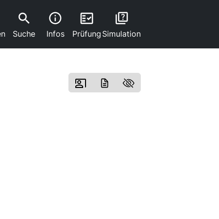
search
fact_check
info
quiz
en
Suche
Infos
Prüfung
Simulation