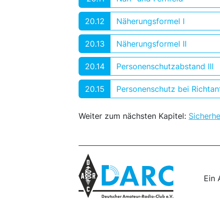
20.12
Näherungsformel I
20.13
Näherungsformel II
20.14
Personenschutzabstand III
20.15
Personenschutz bei Richta
Weiter zum nächsten Kapitel:
Sicherhe
Ein 