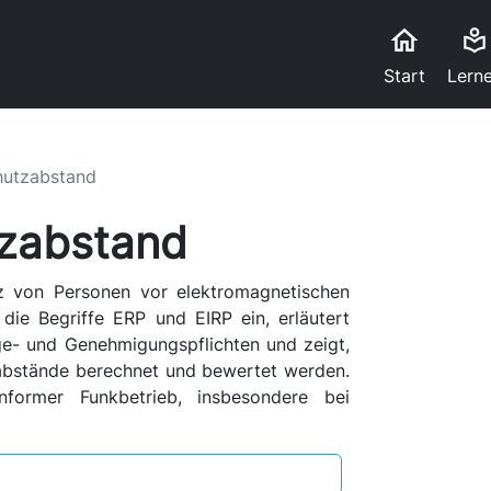
home
local_library
Start
Lern
hutzabstand
zabstand
z von Personen vor elektromagnetischen
die Begriffe ERP und EIRP ein, erläutert
e- und Genehmigungspflichten und zeigt,
abstände berechnet und bewertet werden.
nformer Funkbetrieb, insbesondere bei