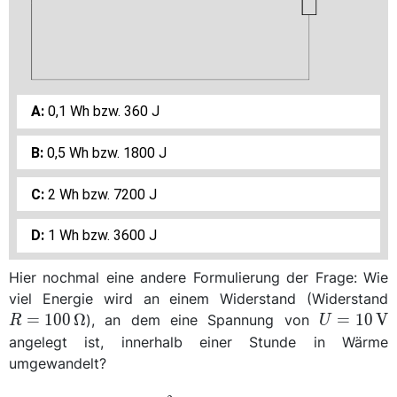
0,1 Wh bzw. 360 J
0,5 Wh bzw. 1800 J
2 Wh bzw. 7200 J
1 Wh bzw. 3600 J
Hier nochmal eine andere Formulierung der Frage: Wie
viel Energie wird an einem Widerstand (Widerstand
U=\qty{1
=
100
Ω
=
10
V
), an dem eine Spannung von
R
U
{\volt}
angelegt ist, innerhalb einer Stunde in Wärme
umgewandelt?