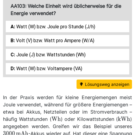
AA103: Welche Einheit wird üblicherweise für die
Energie verwendet?
Watt (W) bzw. Joule pro Stunde (J/h)
Volt (V) bzw. Watt pro Ampere (W/A)
Joule (J) bzw. Wattstunden (Wh)
Watt (W) bzw. Voltampere (VA)
Lösungsweg anzeigen
In der Praxis werden für kleine Energiemengen meist
Joule verwendet, während für größere Energiemengen –
etwa bei Akkus, Netzteilen oder im Stromverbrauch –
\unit{\watt\hour}
\unit{
W
h
k
W
h
häufig Wattstunden (
) oder Kilowattstunden (
)
\
angegeben werden. Greifen wir das Beispiel unseres
{
3000
m
A
h
-Akkus wieder auf. Hat dieser eine Spannung