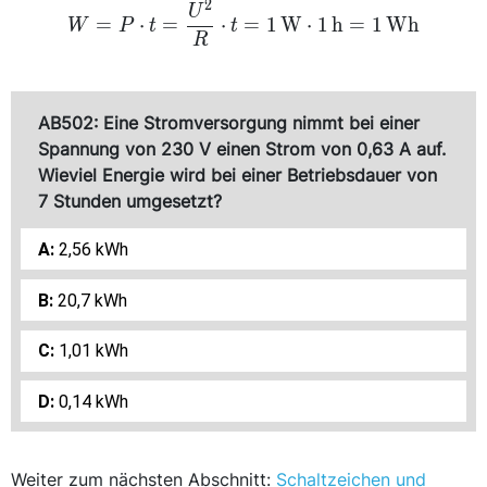
W = P \cdot
2
U
=
⋅
=
⋅
=
1
W
⋅
1
h
=
1
W
h
t =
W
P
t
t
R
\frac{U^2}
{R} \cdot t =
\qty{1}
AB502: Eine Stromversorgung nimmt bei einer
{\watt}
Spannung von 230 V einen Strom von 0,63 A auf.
\cdot
\qty{1}
Wieviel Energie wird bei einer Betriebsdauer von
{\hour}=
7 Stunden umgesetzt?
\qty{1}
2,56 kWh
{\watt\hour}
20,7 kWh
1,01 kWh
0,14 kWh
Weiter zum nächsten Abschnitt:
Schaltzeichen und