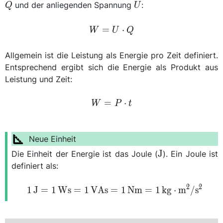
U
und der anliegenden Spannung
:
Q
U
W =
=
⋅
W
U
Q
U
\cdot
Allgemein ist die Leistung als Energie pro Zeit definiert.
Q
Entsprechend ergibt sich die Energie als Produkt aus
Leistung und Zeit:
W =
=
⋅
W
P
t
P
\cdot
t
\unit{\joule}
J
Die Einheit der Energie ist das Joule (
). Ein Joule ist
definiert als:
\qty{1}{\joule} = \qty{
2
2
1
J
=
1
W
s
=
1
V
A
s
=
1
N
m
=
1
kg
⋅
m
/
s
{\volt\ampere\second}
= \
{\kilogram\cdot\meter\s