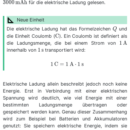
{
3000
m
A
h
für die elektrische Ladung gelesen.
Q
Die elektrische Ladung hat das Formelzeichen
und
Q
\unit{\coulomb}
C
die Einheit Coulomb (
). Ein Coulomb ist definiert als
\qt
1
A
die Ladungsmenge, die bei einem Strom von
{\a
\qty{1}
1
s
innerhalb von
transportiert wird:
{\second}
\qty{1}
1
C
=
1
A
⋅
1
s
{\coulomb}
= \qty{1}
{\ampere}
Elektrische Ladung allein beschreibt jedoch noch keine
\cdot
Energie. Erst in Verbindung mit einer elektrischen
\qty{1}
Spannung wird deutlich, wie viel Energie mit einer
{\second}
bestimmten Ladungsmenge übertragen oder
gespeichert werden kann. Genau dieser Zusammenhang
wird zum Beispiel bei Batterien und Akkumulatoren
genutzt: Sie speichern elektrische Energie, indem sie