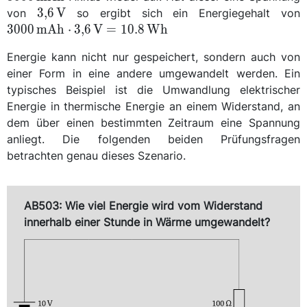
\qty{3,6}
\
3,6
V
von
so ergibt sich ein Energiegehalt von
{\volt}
{
3000
m
A
h
⋅
3,6
V
=
10.8
W
h
Energie kann nicht nur gespeichert, sondern auch von
{
einer Form in eine andere umgewandelt werden. Ein
{
typisches Beispiel ist die Umwandlung elektrischer
Energie in thermische Energie an einem Widerstand, an
dem über einen bestimmten Zeitraum eine Spannung
anliegt. Die folgenden beiden Prüfungsfragen
betrachten genau dieses Szenario.
AB503: Wie viel Energie wird vom Widerstand
innerhalb einer Stunde in Wärme umgewandelt?