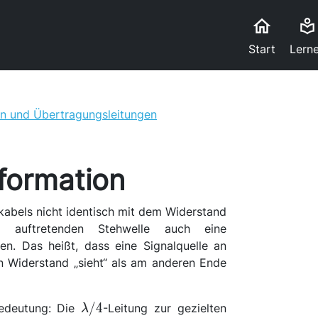
home
local_library
Start
Lern
n und Übertragungsleitungen
formation
ekabels nicht identisch mit dem Widerstand
auftretenden Stehwelle auch eine
en. Das heißt, dass eine Signalquelle an
 Widerstand „sieht“ als am anderen Ende
\lambda/4
/4
Bedeutung: Die
-Leitung zur gezielten
λ