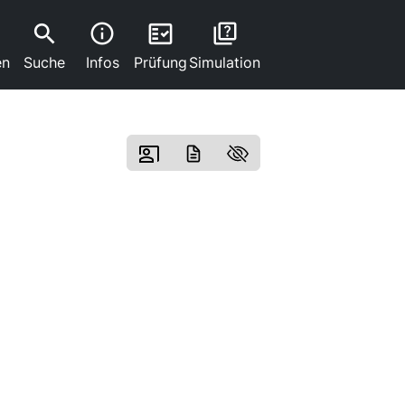
search
fact_check
info
quiz
en
Suche
Infos
Prüfung
Simulation