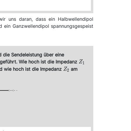
wir uns daran, dass ein Halbwellendipol
d ein Ganzwellendipol spannungsgespeist
 die Sendeleistung über eine
Z_1
ugeführt. Wie hoch ist die Impedanz
Z
1
Z_2
d wie hoch ist die Impedanz
am
Z
2