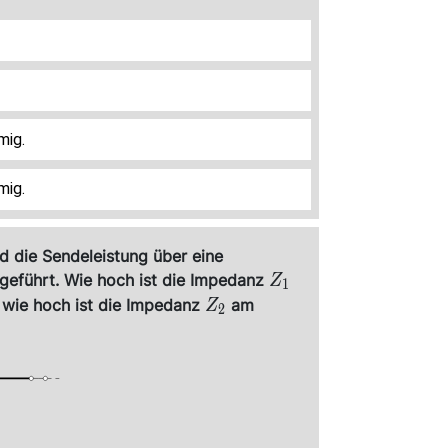
mig.
mig.
 die Sendeleistung über eine
Z_1
ugeführt. Wie hoch ist die Impedanz
Z
1
Z_2
 wie hoch ist die Impedanz
am
Z
2