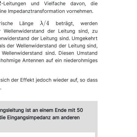
ambda/2
2
-Leitungen und Vielfache davon, die
ine Impedanztransformation vornehmen.
\lambda/4
/4
ktrische Länge
beträgt, werden
λ
r Wellenwiderstand der Leitung sind, zu
enwiderstand der Leitung sind. Umgekehrt
ls der Wellenwiderstand der Leitung sind,
r Wellenwiderstand sind. Diesen Umstand
chohmige Antennen auf ein niederohmiges
/2
sich der Effekt jedoch wieder auf, so dass
.
gsleitung ist an einem Ende mit 50
 die Eingangsimpedanz am anderen