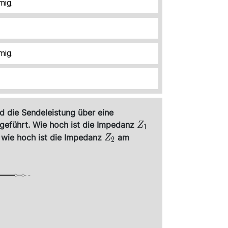
mig.
mig.
 die Sendeleistung über eine
Z_1
ugeführt. Wie hoch ist die Impedanz
Z
1
Z_2
 wie hoch ist die Impedanz
am
Z
2