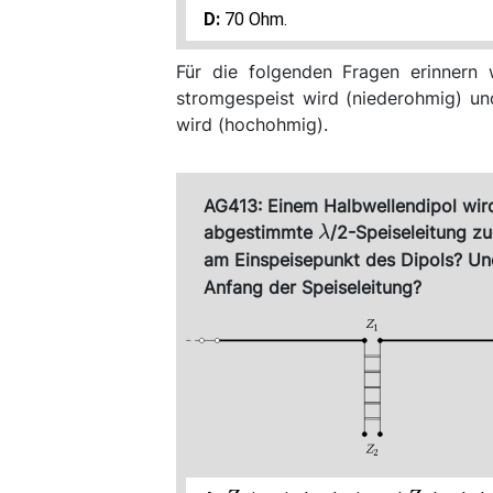
70 Ohm.
Für die folgenden Fragen erinnern 
stromgespeist wird (niederohmig) un
wird (hochohmig).
AG413: Einem Halbwellendipol wird
\lambda
abgestimmte
/2-Speiseleitung z
λ
am Einspeisepunkt des Dipols? Un
Anfang der Speiseleitung?