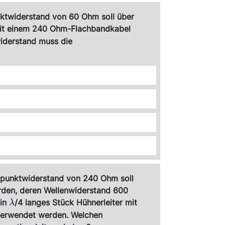
Z_\mathrm{A}}
nktwiderstand von 60 Ohm soll über
mit einem 240 Ohm-Flachbandkabel
iderstand muss die
ußpunktwiderstand von 240 Ohm soll
erden, deren Wellenwiderstand 600
\lambda
ein
/4 langes Stück Hühnerleiter mit
λ
verwendet werden. Welchen