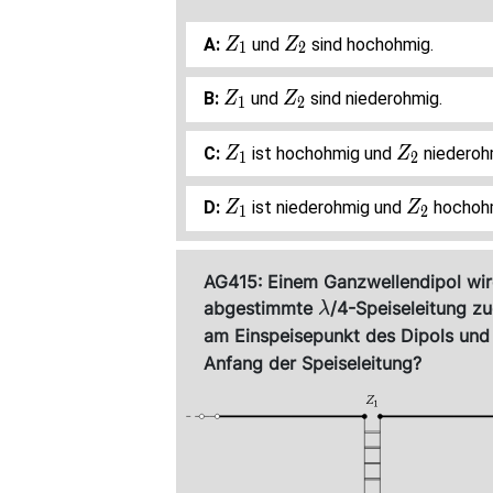
Z_1
Z_2
und
sind hochohmig.
Z
Z
1
2
Z_1
Z_2
und
sind niederohmig.
Z
Z
1
2
Z_1
Z_2
ist hochohmig und
niederoh
Z
Z
1
2
Z_1
Z_2
ist niederohmig und
hochoh
Z
Z
1
2
AG415: Einem Ganzwellendipol wird
\lambda
abgestimmte
/4-Speiseleitung z
λ
am Einspeisepunkt des Dipols und
Anfang der Speiseleitung?