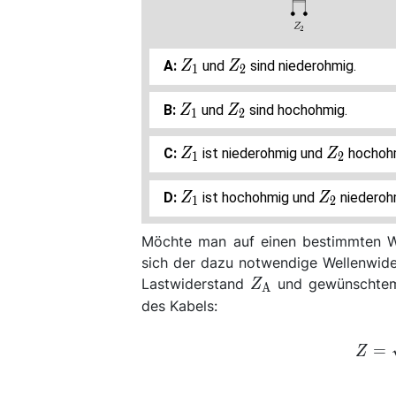
Z_1
Z_2
und
sind niederohmig.
Z
Z
1
2
Z_1
Z_2
und
sind hochohmig.
Z
Z
1
2
Z_1
Z_2
ist niederohmig und
hochoh
Z
Z
1
2
Z_1
Z_2
ist hochohmig und
niederoh
Z
Z
1
2
Möchte man auf einen bestimmten Wi
sich der dazu notwendige Wellenwide
Z_\mathrm{A}
Lastwiderstand
und gewünschtem
Z
A
des Kabels:
=
Z