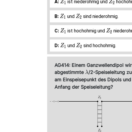
Z_1
Z_2
ist niederohmig und
hochoh
Z
Z
1
2
Z_1
Z_2
und
sind niederohmig.
Z
Z
1
2
Z_1
Z_2
ist hochohmig und
niederoh
Z
Z
1
2
Z_1
Z_2
und
sind hochohmig.
Z
Z
1
2
AG414: Einem Ganzwellendipol wird
\lambda
abgestimmte
/2-Speiseleitung z
λ
am Einspeisepunkt des Dipols und
Anfang der Speiseleitung?