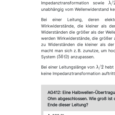
\l
/
Impedanztransformation sowie
λ
unabhängig vom Wellenwiderstand ke
Bei einer Leitung, deren ele
Wirkwiderstände, die kleiner als de
Widerständen die größer als der Well
werden Wirkwiderstände, die größer a
zu Widerständen die kleiner als de
macht man sich z. B. zunutze, um ho
\qty{50}
50
Ω
System (
) anzupassen.
{\ohm}
\lambda
/2
Bei einer Leitungslänge von
hebt 
λ
keine Impedanztransformation auftritt
AG412: Eine Halbwellen-Übertragun
Ohm abgeschlossen. Wie groß ist
Ende dieser Leitung?