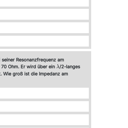
ei seiner Resonanzfrequenz am
\lambda
 70 Ohm. Er wird über ein
/2-langes
λ
 Wie groß ist die Impedanz am