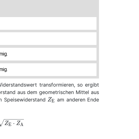
mig.
mig.
derstandswert transformieren, so ergibt
rstand aus dem geometrischen Mittel aus
Z_\mathrm{E}
 Speisewiderstand
am anderen Ende
Z
E
Z =
⋅
Z
Z
E
A
\sqrt{Z_\mathrm{E}
\cdot