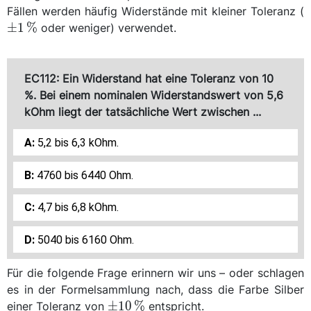
Fällen werden häufig Widerstände mit kleiner Toleranz (
1
±
1
%
oder weniger) verwendet.
{
EC112: Ein Widerstand hat eine Toleranz von 10
%. Bei einem nominalen Widerstandswert von 5,6
kOhm liegt der tatsächliche Wert zwischen ...
5,2 bis 6,3 kOhm.
4760 bis 6440 Ohm.
4,7 bis 6,8 kOhm.
5040 bis 6160 Ohm.
Für die folgende Frage erinnern wir uns – oder schlagen
es in der Formelsammlung nach, dass die Farbe Silber
\qty{\pm
±
10
%
einer Toleranz von
entspricht.