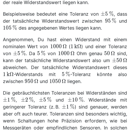
der reale Widerstandswert liegen kann.
\qty{\pm
±
5
%
Beispielsweise bedeutet eine Toleranz von
, dass
5}
\qty{95}
\
95
%
der tatsächliche Widerstandswert zwischen
und
{\percent}
{\percent
{
105
%
des angegebenen Wertes liegen kann.
Angenommen, Du hast einen Widerstand mit einem
\qty{1000}
\qty{1}
1000
Ω
1
k
Ω
nominalen Wert von
(
) und einer Toleranz
{\ohm}
{\kilo\ohm}
\qty{\pm
\qty{5}
\qty{1000}
\qty{50}
±
5
%
5
%
1000
Ω
50
Ω
von
. Da
von
Ohm genau
sind,
5}
{\percent}
{\ohm}
{\ohm}
\qty{
±
50
Ω
kann der tatsächliche Widerstandswert also um
{\percent}
50}
\
abweichen. Der tatsächliche Widerstandswert dieses
{\ohm
{
\qty{5}
1
k
Ω
5
%
-Widerstands mit
-Toleranz könnte also
{\percent}
\qty{950}
\qty{1050}
950
Ω
1050
Ω
zwischen
und
liegen.
{\ohm}
{\ohm}
Die gebräuchlichsten Toleranzen bei Widerständen sind
1
\qty{\pm
\qty{\pm
\qty{\pm
±
1
%
±
2
%
±
5
%
±
10
%
,
,
und
. Widerstände mit
{
2}
5}
10}
\qty{\pm
±
1
%
geringerer Toleranz (z. B.
) sind genauer, werden
{\percent}
{\percent}
{\percent}
1}
aber oft auch teurer. Toleranzen sind besonders wichtig,
{\percent}
wenn Schaltungen hohe Präzision erfordern, wie bei
Messgeräten oder empfindlichen Sensoren. In solchen