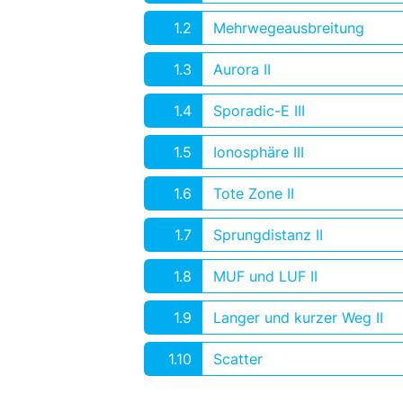
1.2
Mehrwegeausbreitung
1.3
Aurora II
1.4
Sporadic-E III
1.5
Ionosphäre III
1.6
Tote Zone II
1.7
Sprungdistanz II
1.8
MUF und LUF II
1.9
Langer und kurzer Weg II
1.10
Scatter