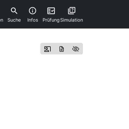
search
fact_check
info
quiz
en
Suche
Infos
Prüfung
Simulation