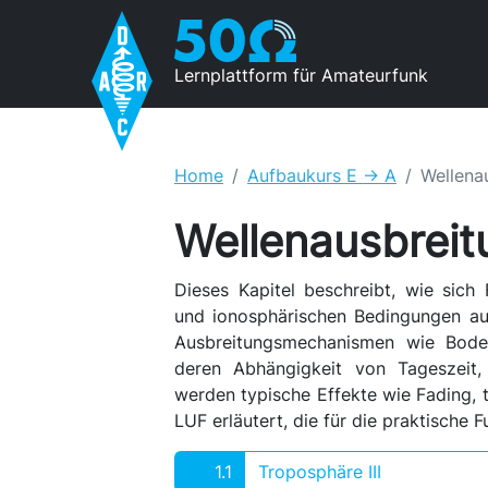
Lernplattform für Amateurfunk
Home
Aufbaukurs E -> A
Wellena
Wellenausbreit
Dieses Kapitel beschreibt, wie sich
und ionosphärischen Bedingungen aus
Ausbreitungsmechanismen wie Bode
deren Abhängigkeit von Tageszeit,
werden typische Effekte wie Fading,
LUF erläutert, die für die praktische
1.1
Troposphäre III