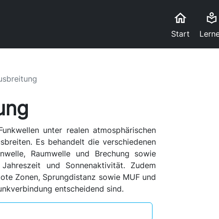
home
local_library
Start
Lern
usbreitung
ung
 Funkwellen unter realen atmosphärischen
breiten. Es behandelt die verschiedenen
nwelle, Raumwelle und Brechung sowie
 Jahreszeit und Sonnenaktivität. Zudem
 tote Zonen, Sprungdistanz sowie MUF und
 Funkverbindung entscheidend sind.