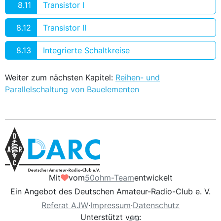
8.11
Transistor I
8.12
Transistor II
8.13
Integrierte Schaltkreise
Weiter zum nächsten Kapitel:
Reihen- und
Parallelschaltung von Bauelementen
Mit
vom
50ohm-Team
entwickelt
Ein Angebot des Deutschen Amateur-Radio-Club e. V.
Referat AJW
·
Impressum
·
Datenschutz
Unterstützt von: