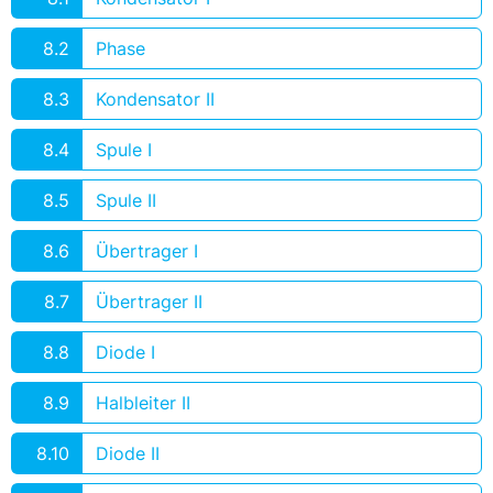
8.2
Phase
8.3
Kondensator II
8.4
Spule I
8.5
Spule II
8.6
Übertrager I
8.7
Übertrager II
8.8
Diode I
8.9
Halbleiter II
8.10
Diode II